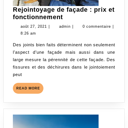
Rejointoyage de façade : prix et
Rejointoyage
fonctionnement
de
août
admin
août 27, 2021
|
admin
|
0 commentaire
|
façade
27,
8:26 am
:
2021
Des joints bien faits déterminent non seulement
prix
l’aspect d’une façade mais aussi dans une
et
large mesure la pérennité de cette façade. Des
fonctionnement
fissures et des déchirures dans le jointoiement
peut
READ
READ MORE
MORE