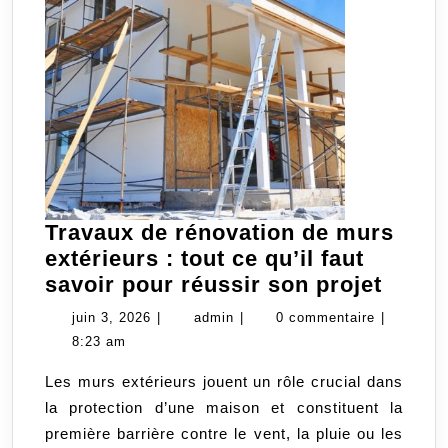
Travaux de rénovation de murs
extérieurs : tout ce qu’il faut
Trava
savoir pour réussir son projet
de
juin
admin
juin 3, 2026
|
admin
|
0 commentaire
|
rénov
3,
8:23 am
de
2026
Les murs extérieurs jouent un rôle crucial dans
murs
la protection d’une maison et constituent la
extér
première barrière contre le vent, la pluie ou les
: