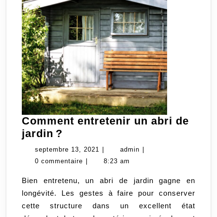
Comment entretenir un abri de
Comment
jardin ?
entretenir
septembre
admin
septembre 13, 2021
|
admin
|
un
13,
0 commentaire
|
8:23 am
abri
2021
Bien entretenu, un abri de jardin gagne en
de
longévité. Les gestes à faire pour conserver
jardin ?
cette structure dans un excellent état