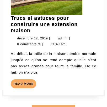
Trucs et astuces pour
construire une extension
Trucs
maison
et
décembre
admin
décembre 12, 2019
|
admin
|
astuces
12,
0 commentaire
|
11:40 am
pour
2019
Au début, la taille de la maison semble normale
construire
jusqu’à ce qu’on se rend compte qu’elle n’est
une
pas assez grande pour toute la famille. De ce
extension
fait, on n’a plus
maison
READ
READ MORE
MORE