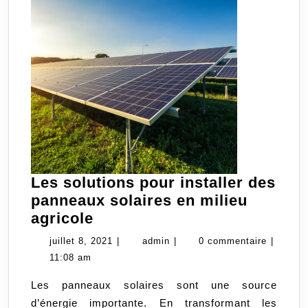
Les solutions pour installer des
panneaux solaires en milieu
Les
agricole
solutions
juillet
admin
juillet 8, 2021
|
admin
|
0 commentaire
|
pour
8,
11:08 am
installer
2021
Les panneaux solaires sont une source
des
d’énergie importante. En transformant les
panneaux