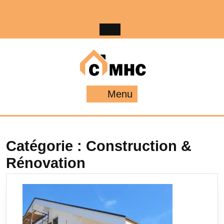
Skip
to
content
Menu
Menu
Catégorie :
Construction &
Rénovation