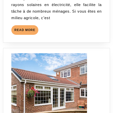
rayons solaires en électricité, elle facilite la
solaires
tâche à de nombreux ménages. Si vous êtes en
en
milieu agricole, c’est
milieu
agricole
READ
READ MORE
MORE