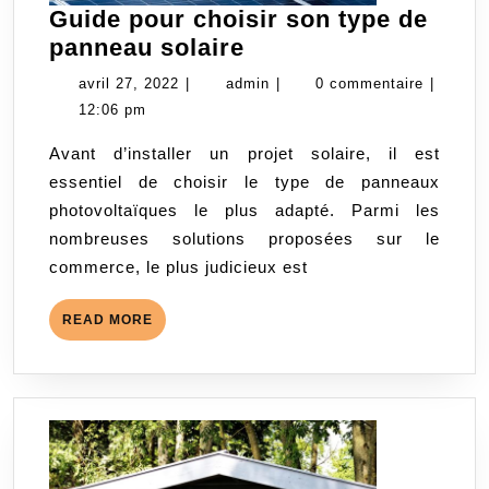
Guide pour choisir son type de
Guide
panneau solaire
pour
avril
admin
avril 27, 2022
|
admin
|
0 commentaire
|
choisir
27,
12:06 pm
son
2022
Avant d’installer un projet solaire, il est
type
essentiel de choisir le type de panneaux
de
photovoltaïques le plus adapté. Parmi les
panneau
nombreuses solutions proposées sur le
solaire
commerce, le plus judicieux est
READ
READ MORE
MORE