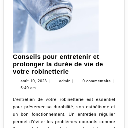
Conseils pour entretenir et
prolonger la durée de vie de
Conseils
votre robinetterie
pour
août
admin
août 10, 2023
|
admin
|
0 commentaire
|
entretenir
10,
5:40 am
et
2023
L’entretien de votre robinetterie est essentiel
prolonger
pour préserver sa durabilité, son esthétisme et
la
un bon fonctionnement. Un entretien régulier
durée
permet d’éviter les problèmes courants comme
de