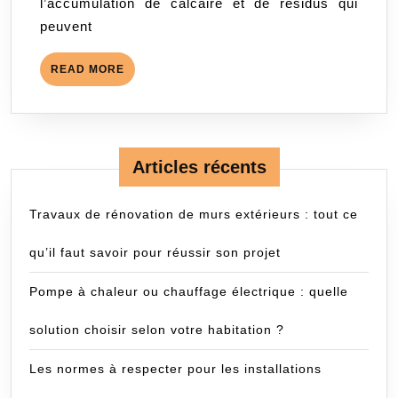
l’accumulation de calcaire et de résidus qui
vie
peuvent
de
votre
READ
READ MORE
robinetterie
MORE
Articles récents
Travaux de rénovation de murs extérieurs : tout ce
qu’il faut savoir pour réussir son projet
Pompe à chaleur ou chauffage électrique : quelle
solution choisir selon votre habitation ?
Les normes à respecter pour les installations