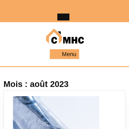
Skip
to
content
Menu
Menu
Mois :
août 2023