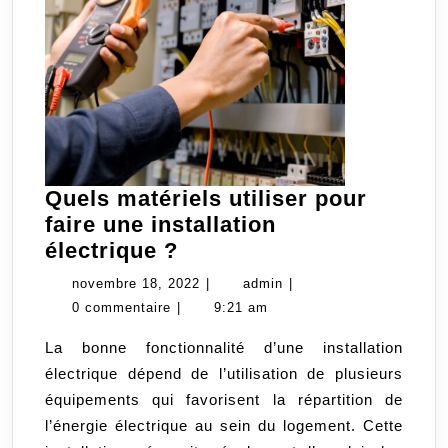
Quels matériels utiliser pour
faire une installation
Quels
électrique ?
matériels
novembre
admin
novembre 18, 2022
|
admin
|
utiliser
18,
0 commentaire
|
9:21 am
pour
2022
La bonne fonctionnalité d’une installation
faire
électrique dépend de l’utilisation de plusieurs
une
équipements qui favorisent la répartition de
installation
l’énergie électrique au sein du logement. Cette
électrique ?