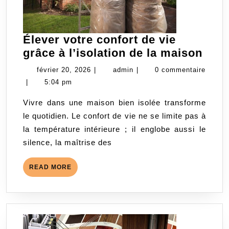
Élever votre confort de vie
Élev
grâce à l’isolation de la maison
votr
février
admin
février 20, 2026
|
admin
|
0 commentaire
conf
20,
|
5:04 pm
de
2026
Vivre dans une maison bien isolée transforme
vie
le quotidien. Le confort de vie ne se limite pas à
grâc
la température intérieure ; il englobe aussi le
à
silence, la maîtrise des
l’iso
de
READ
READ MORE
la
MORE
mai