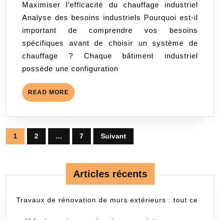
Maximiser l’efficacité du chauffage industriel
de
Analyse des besoins industriels Pourquoi est-il
chauffage
important de comprendre vos besoins
industriel
spécifiques avant de choisir un système de
performant
chauffage ? Chaque bâtiment industriel
et
possède une configuration
adapté
à
READ
READ MORE
vos
MORE
besoins
?
Pagination
1
2
…
7
Suivant
des
publications
Articles récents
Travaux de rénovation de murs extérieurs : tout ce