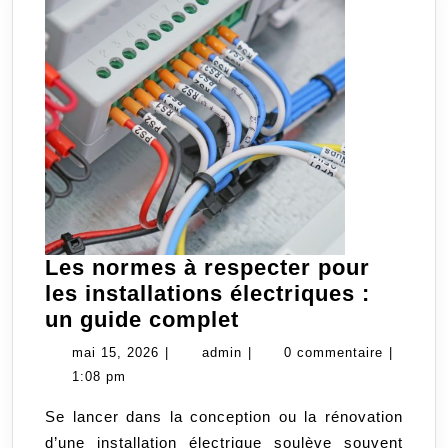
Les normes à respecter pour
les installations électriques :
Les
un guide complet
normes
mai
admin
mai 15, 2026
|
admin
|
0 commentaire
|
à
15,
1:08 pm
respecter
2026
Se lancer dans la conception ou la rénovation
pour
d’une installation électrique soulève souvent