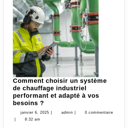
Comment choisir un système
de chauffage industriel
performant et adapté à vos
Comment
besoins ?
choisir
janvier
admin
janvier 6, 2025
|
admin
|
0 commentaire
un
6,
|
8:32 am
système
2025