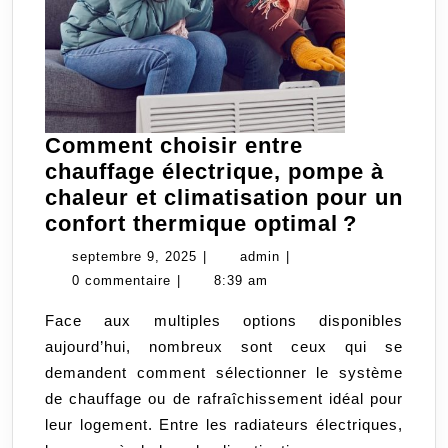
Comment choisir entre
chauffage électrique, pompe à
chaleur et climatisation pour un
Comme
confort thermique optimal ?
choisir
septembre
admin
septembre 9, 2025
|
admin
|
entre
9,
0 commentaire
|
8:39 am
chauffa
2025
Face aux multiples options disponibles
électriq
aujourd’hui, nombreux sont ceux qui se
pompe
demandent comment sélectionner le système
à
de chauffage ou de rafraîchissement idéal pour
chaleur
leur logement. Entre les radiateurs électriques,
et