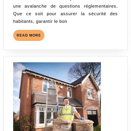
les
une avalanche de questions réglementaires.
installations
Que ce soit pour assurer la sécurité des
électriques
habitants, garantir le bon
:
un
READ
READ MORE
guide
MORE
complet