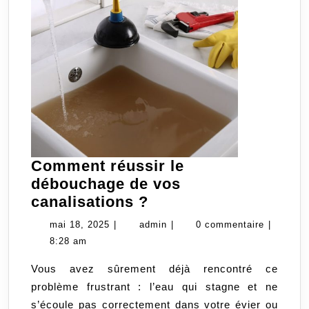
Comment réussir le
débouchage de vos
Comment
canalisations ?
réussir
mai
admin
mai 18, 2025
|
admin
|
0 commentaire
|
le
18,
8:28 am
débouchage
2025
Vous avez sûrement déjà rencontré ce
de
problème frustrant : l’eau qui stagne et ne
vos
s’écoule pas correctement dans votre évier ou
canalisations