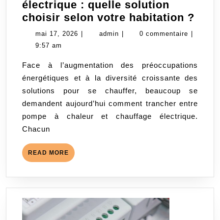
électrique : quelle solution
Pom
choisir selon votre habitation ?
à
mai
admin
mai 17, 2026
|
admin
|
0 commentaire
|
chal
17,
9:57 am
ou
2026
Face à l’augmentation des préoccupations
chau
énergétiques et à la diversité croissante des
élec
solutions pour se chauffer, beaucoup se
:
demandent aujourd’hui comment trancher entre
quel
pompe à chaleur et chauffage électrique.
solu
Chacun
choi
selo
READ
READ MORE
votr
MORE
habi
?