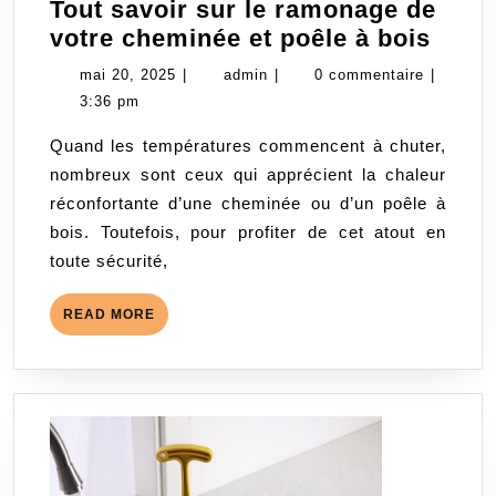
Tout savoir sur le ramonage de
Tout
votre cheminée et poêle à bois
savoi
mai
admin
mai 20, 2025
|
admin
|
0 commentaire
|
sur
20,
3:36 pm
le
2025
Quand les températures commencent à chuter,
ramo
nombreux sont ceux qui apprécient la chaleur
de
réconfortante d’une cheminée ou d’un poêle à
votre
bois. Toutefois, pour profiter de cet atout en
chem
toute sécurité,
et
poêl
READ
READ MORE
à
MORE
bois