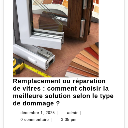
Remplacement ou réparation
de vitres : comment choisir la
meilleure solution selon le type
Remplacement
de dommage ?
ou
décembre
admin
décembre 1, 2025
|
admin
|
réparation
1,
0 commentaire
|
3:35 pm
de
2025