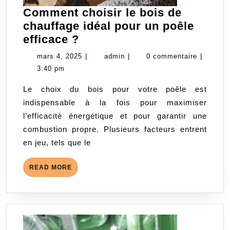
Comment choisir le bois de
chauffage idéal pour un poêle
Comment
efficace ?
choisir
mars
admin
mars 4, 2025
|
admin
|
0 commentaire
|
le
4,
3:40 pm
bois
2025
Le choix du bois pour votre poêle est
de
indispensable à la fois pour maximiser
chauffage
l’efficacité énergétique et pour garantir une
idéal
combustion propre. Plusieurs facteurs entrent
pour
en jeu, tels que le
un
poêle
READ
READ MORE
efficace
MORE
?