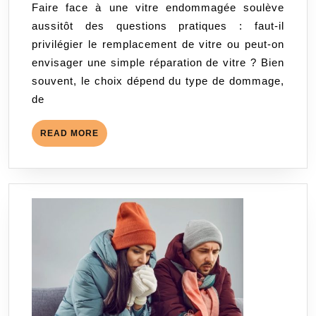
Faire face à une vitre endommagée soulève
vitres :
aussitôt des questions pratiques : faut-il
comment
privilégier le remplacement de vitre ou peut-on
choisir
envisager une simple réparation de vitre ? Bien
la
souvent, le choix dépend du type de dommage,
meilleure
de
solution
selon
READ
READ MORE
le
MORE
type
de
dommage ?