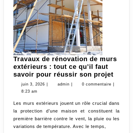
Travaux de rénovation de murs
extérieurs : tout ce qu’il faut
Trava
savoir pour réussir son projet
de
juin
admin
juin 3, 2026
|
admin
|
0 commentaire
|
rénov
3,
8:23 am
de
2026
Les murs extérieurs jouent un rôle crucial dans
murs
la protection d’une maison et constituent la
extér
première barrière contre le vent, la pluie ou les
:
variations de température. Avec le temps,
tout