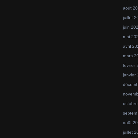
août 2
juillet 
juin 20
mai 20
avril 2
mars 2
février
janvier
décemb
novemb
octobre
septem
août 2
juillet 