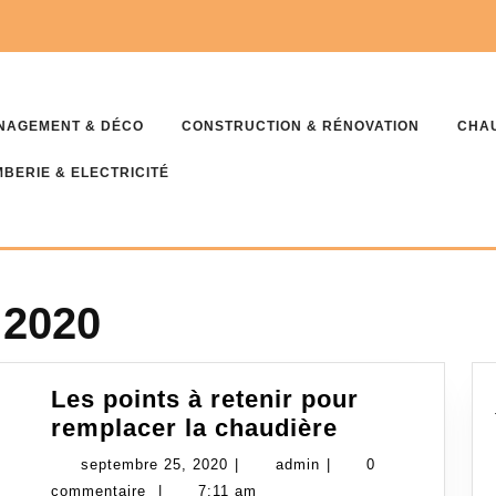
NAGEMENT & DÉCO
CONSTRUCTION & RÉNOVATION
CHAU
BERIE & ELECTRICITÉ
 2020
Les points à retenir pour
Les
remplacer la chaudière
points
septembre
admin
septembre 25, 2020
|
admin
|
0
à
25,
commentaire
|
7:11 am