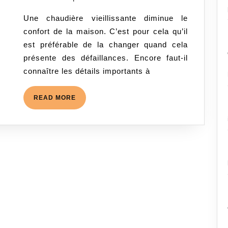
retenir
2020
Une chaudière vieillissante diminue le
pour
confort de la maison. C’est pour cela qu’il
remplacer
est préférable de la changer quand cela
la
présente des défaillances. Encore faut-il
chaudière
connaître les détails importants à
READ
READ MORE
MORE