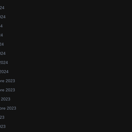
024
2024
24
24
024
024
 2024
 2024
re 2023
re 2023
 2023
bre 2023
023
2023