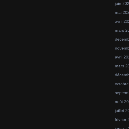
juin 20
mai 20
avril 2
mars 2
décemb
novemb
avril 2
mars 2
décemb
octobre
septem
août 2
juillet 
février
janvier