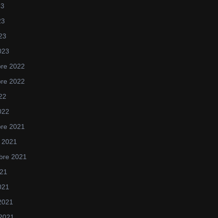
23
23
023
023
re 2022
re 2022
022
022
re 2021
 2021
bre 2021
021
2021
 2021
 2021