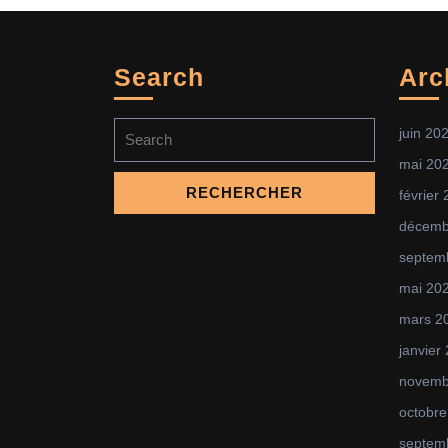
Search
Arc
Search
juin 20
for:
mai 20
février
décemb
septem
mai 20
mars 2
janvier
novemb
octobre
septem