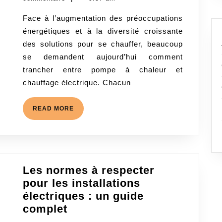
ou
2026
Face à l’augmentation des préoccupations
chauffage
énergétiques et à la diversité croissante
électrique
des solutions pour se chauffer, beaucoup
:
se demandent aujourd’hui comment
quelle
trancher entre pompe à chaleur et
solution
chauffage électrique. Chacun
choisir
selon
READ
READ MORE
votre
MORE
habitation
?
Les normes à respecter
pour les installations
électriques : un guide
Les
complet
normes