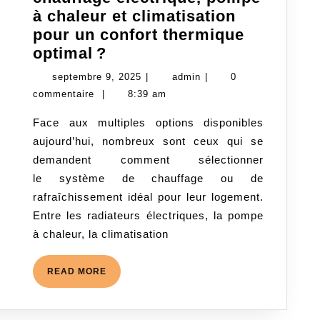
à chaleur et climatisation
pour un confort thermique
Comment
optimal ?
choisir
septembre
admin
septembre 9, 2025
|
admin
|
0
entre
9,
commentaire
|
8:39 am
chauffage
2025
Face aux multiples options disponibles
électrique,
aujourd’hui, nombreux sont ceux qui se
pompe
demandent comment sélectionner
à
le système de chauffage ou de
chaleur
rafraîchissement idéal pour leur logement.
et
Entre les radiateurs électriques, la pompe
climatisation
à chaleur, la climatisation
pour
un
READ
READ MORE
confort
MORE
thermique
optimal ?