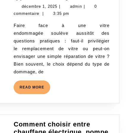
ou
décembre
admin
décembre 1, 2025
|
admin
|
0
réparation
1,
commentaire
|
3:35 pm
de
2025
Faire face à une vitre
vitres :
endommagée soulève aussitôt des
comment
questions pratiques : faut-il privilégier
choisir
le remplacement de vitre ou peut-on
la
envisager une simple réparation de vitre ?
meilleure
Bien souvent, le choix dépend du type de
solution
dommage, de
selon
le
READ
READ MORE
type
MORE
de
dommage ?
Comment choisir entre
chauffage électrique, pompe