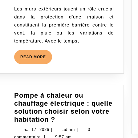
de
2026
Les murs extérieurs jouent un rôle crucial
murs
dans la protection d’une maison et
extérieurs
constituent la première barrière contre le
:
vent, la pluie ou les variations de
tout
température. Avec le temps,
ce
qu’il
READ
READ MORE
faut
MORE
savoir
pour
réussir
son
Pompe à chaleur ou
projet
chauffage électrique : quelle
solution choisir selon votre
Pompe
habitation ?
à
mai
admin
mai 17, 2026
|
admin
|
0
chaleur
17,
commentaire
|
9:57 am