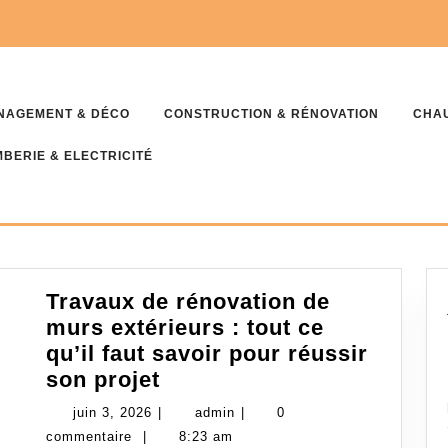
NAGEMENT & DÉCO
CONSTRUCTION & RÉNOVATION
CHAU
BERIE & ELECTRICITÉ
Travaux de rénovation de
murs extérieurs : tout ce
qu’il faut savoir pour réussir
Travaux
son projet
de
juin
admin
juin 3, 2026
|
admin
|
0
rénovation
3,
commentaire
|
8:23 am