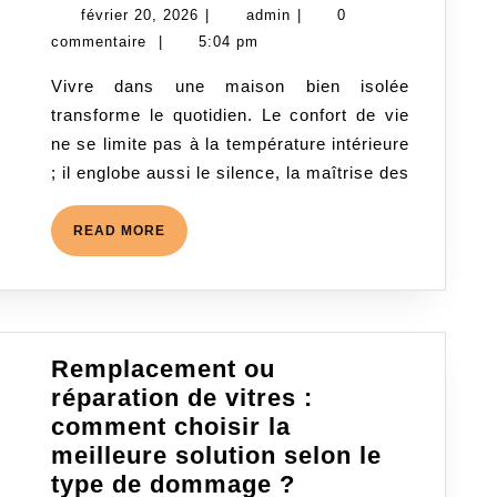
votre
février
admin
février 20, 2026
|
admin
|
0
confort
20,
commentaire
|
5:04 pm
de
2026
Vivre dans une maison bien isolée
vie
transforme le quotidien. Le confort de vie
grâce
ne se limite pas à la température intérieure
à
; il englobe aussi le silence, la maîtrise des
l’isolation
de
READ
READ MORE
la
MORE
maison
Remplacement ou
réparation de vitres :
comment choisir la
meilleure solution selon le
Remplacement
type de dommage ?