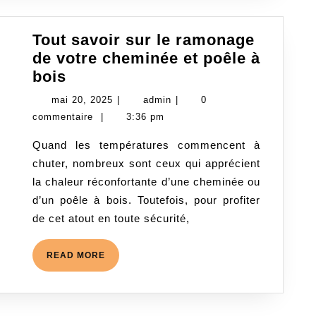
Tout savoir sur le ramonage
de votre cheminée et poêle à
Tout
bois
savoir
mai
admin
mai 20, 2025
|
admin
|
0
sur
20,
commentaire
|
3:36 pm
le
2025
Quand les températures commencent à
ramonage
chuter, nombreux sont ceux qui apprécient
de
la chaleur réconfortante d’une cheminée ou
votre
d’un poêle à bois. Toutefois, pour profiter
cheminée
de cet atout en toute sécurité,
et
poêle
READ
READ MORE
à
MORE
bois