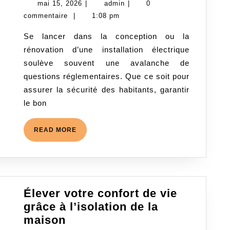
mai
admin
mai 15, 2026
|
admin
|
0
à
15,
commentaire
|
1:08 pm
respecter
2026
Se lancer dans la conception ou la
pour
rénovation d’une installation électrique
les
soulève souvent une avalanche de
installations
questions réglementaires. Que ce soit pour
électriques
assurer la sécurité des habitants, garantir
:
le bon
un
guide
READ
READ MORE
complet
MORE
Élever votre confort de vie
grâce à l’isolation de la
Élever
maison