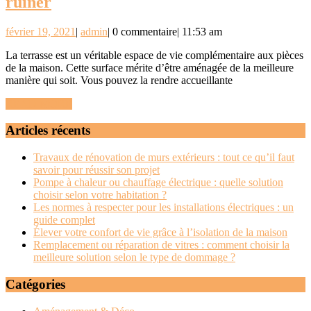
Idées
ruiner
pour
février
admin
février 19, 2021
|
admin
|
0 commentaire
|
11:53 am
aménager
19,
sa
La terrasse est un véritable espace de vie complémentaire aux pièces
2021
de la maison. Cette surface mérite d’être aménagée de la meilleure
terrasse
manière qui soit. Vous pouvez la rendre accueillante
sans
READ
READ MORE
se
MORE
Articles récents
ruiner
Travaux de rénovation de murs extérieurs : tout ce qu’il faut
savoir pour réussir son projet
Pompe à chaleur ou chauffage électrique : quelle solution
choisir selon votre habitation ?
Les normes à respecter pour les installations électriques : un
guide complet
Élever votre confort de vie grâce à l’isolation de la maison
Remplacement ou réparation de vitres : comment choisir la
meilleure solution selon le type de dommage ?
Catégories