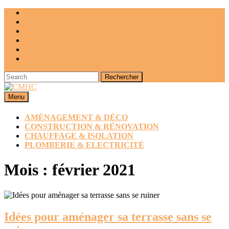
Skip
to
content
Search
for:
Menu
Menu
AMÉNAGEMENT & DÉCO
CONSTRUCTION & RÉNOVATION
CHAUFFAGE & ISOLATION
PLOMBERIE & ELECTRICITÉ
CLOSE
Mois :
février 2021
BUTTON
Idées pour aménager sa terrasse sans se