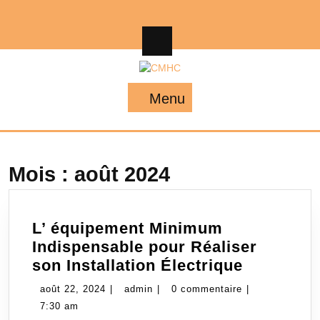
Skip
to
content
Menu
Menu
Mois :
août 2024
L’ équipement Minimum
Indispensable pour Réaliser
L’
son Installation Électrique
équipeme
août
admin
août 22, 2024
|
admin
|
0 commentaire
|
Minimum
22,
7:30 am