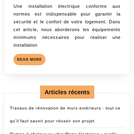
Indispens
2024
Une installation électrique conforme aux
pour
normes est indispensable pour garantir la
Réaliser
sécurité et le confort de votre logement. Dans
son
cet article, nous aborderons les équipements
Installati
minimums nécessaires pour réaliser une
Électriqu
installation
READ
READ MORE
MORE
Articles récents
Travaux de rénovation de murs extérieurs : tout ce
qu’il faut savoir pour réussir son projet