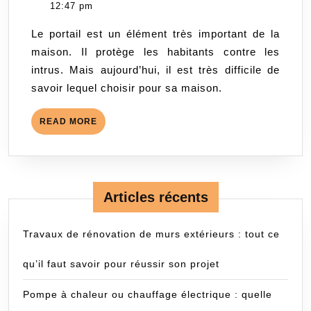
portail
22,
12:47 pm
idéal
2023
Le portail est un élément très important de la
pour
maison. Il protège les habitants contre les
votre
intrus. Mais aujourd’hui, il est très difficile de
maison :
savoir lequel choisir pour sa maison.
guide
complet
READ
READ MORE
des
MORE
différents
matériaux
et
Articles récents
designs
Travaux de rénovation de murs extérieurs : tout ce
qu’il faut savoir pour réussir son projet
Pompe à chaleur ou chauffage électrique : quelle