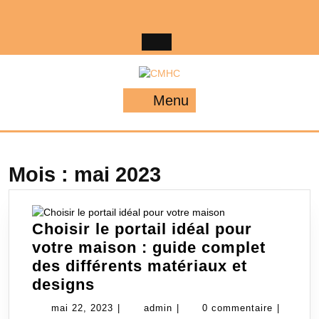
Skip
to
content
Menu
Menu
Mois :
mai 2023
Choisir le portail idéal pour
votre maison : guide complet
des différents matériaux et
Choisir
designs
le
mai
admin
mai 22, 2023
|
admin
|
0 commentaire
|