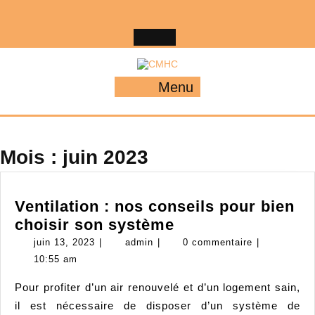
Skip
to
content
Menu
Menu
Mois :
juin 2023
Ventilation : nos conseils pour bien
Ventilation
choisir son système
:
juin
admin
juin 13, 2023
|
admin
|
0 commentaire
|
nos
13,
10:55 am
2023
conseils
Pour profiter d’un air renouvelé et d’un logement sain,
pour
il est nécessaire de disposer d’un système de