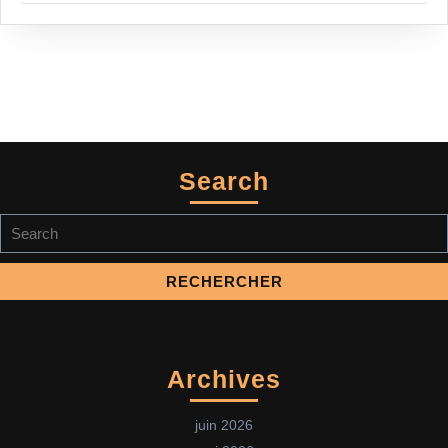
Search
Search
for:
Archives
juin 2026