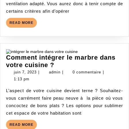
bien
ventilation adapté. Vous aurez donc à tenir compte de
choisir
certains critères afin d’opérer
son
système
READ
READ MORE
MORE
Comment intégrer le marbre dans
Comment
votre cuisine ?
intégrer
juin
admin
juin 7, 2023
|
admin
|
0 commentaire
|
le
7,
1:13 pm
2023
marbre
L’aspect de votre cuisine devient terne ? Souhaitez-
dans
vous carrément faire peau neuve à la pièce où vous
votre
concoctez de bons plats ? Les options pour sublimer
cuisine ?
cet espace de votre habitation sont
READ
READ MORE
MORE