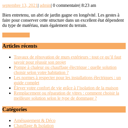
ent
septembre
admin
septembre 13, 2021
|
admin
|
0 commentaire
|
8:23 am
un
13,
ab
Bien entretenu, un abri de jardin gagne en longévité. Les gestes à
2021
faire pour conserver cette structure dans un excellent état dépendent
de
du type de matériau, mais également du terrain.
jar
READ
READ MORE
MORE
Articles récents
Travaux de rénovation de murs extérieurs : tout ce qu’il faut
savoir pour réussir son projet
Pompe à chaleur ou chauffage électrique : quelle solution
choisir selon votre habitation ?
Les normes à respecter pour les installations électriques : un
guide complet
Élever votre confort de vie grâce à l’isolation de la maison
Remplacement ou réparation de vitres : comment choisir la
meilleure solution selon le type de dommage ?
Catégories
Aménagement & Déco
Chauffage & Isolation