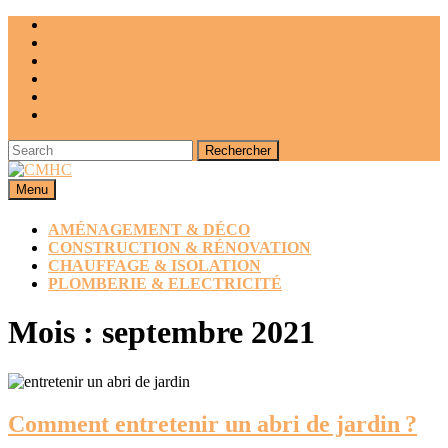
Skip
to
content
Search
for:
Menu
Menu
AMÉNAGEMENT & DÉCO
CONSTRUCTION & RÉNOVATION
CHAUFFAGE & ISOLATION
PLOMBERIE & ELECTRICITÉ
CLOSE
Mois :
septembre 2021
BUTTON
Co
Comment entretenir un abri de jardin ?