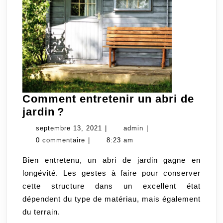
Comment entretenir un abri de
Comment
jardin ?
entretenir
septembre
admin
septembre 13, 2021
|
admin
|
un
13,
0 commentaire
|
8:23 am
abri
2021
Bien entretenu, un abri de jardin gagne en
de
longévité. Les gestes à faire pour conserver
jardin ?
cette structure dans un excellent état
dépendent du type de matériau, mais également
du terrain.