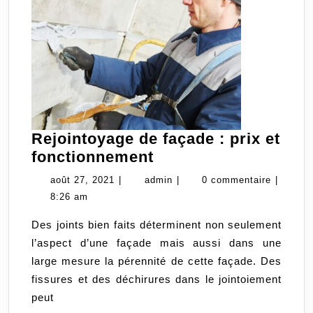
Rejointoyage de façade : prix et
Rejointoyage
fonctionnement
de
août
admin
août 27, 2021
|
admin
|
0 commentaire
|
façade
27,
8:26 am
:
2021
Des joints bien faits déterminent non seulement
prix
l’aspect d’une façade mais aussi dans une
et
large mesure la pérennité de cette façade. Des
fonctionnement
fissures et des déchirures dans le jointoiement
peut