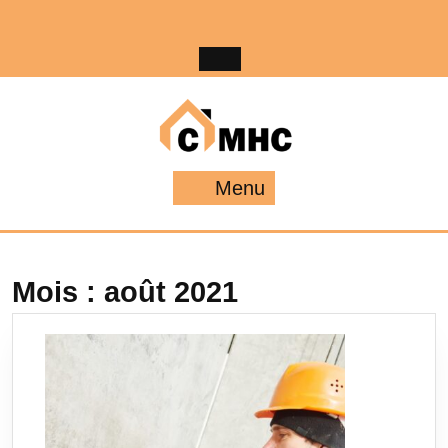
Skip
to
content
Menu
Menu
Mois :
août 2021