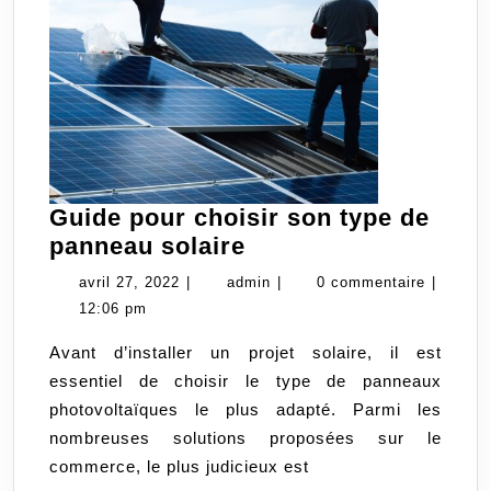
Guide pour choisir son type de
Guide
panneau solaire
pour
avril
admin
avril 27, 2022
|
admin
|
0 commentaire
|
choisir
27,
12:06 pm
son
2022
Avant d’installer un projet solaire, il est
type
essentiel de choisir le type de panneaux
de
photovoltaïques le plus adapté. Parmi les
panneau
nombreuses solutions proposées sur le
solaire
commerce, le plus judicieux est