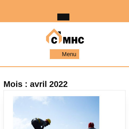
Skip
to
content
Menu
Menu
Mois :
avril 2022