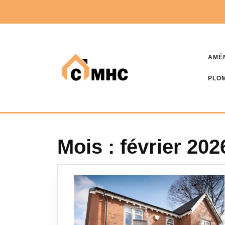
Skip
to
content
AMÉ
PLOM
Mois :
février 202