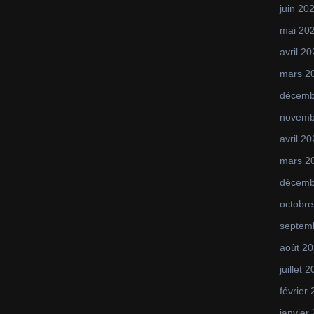
juin 20
mai 20
avril 2
mars 2
décemb
novemb
avril 2
mars 2
décemb
octobre
septem
août 2
juillet 
février
janvier