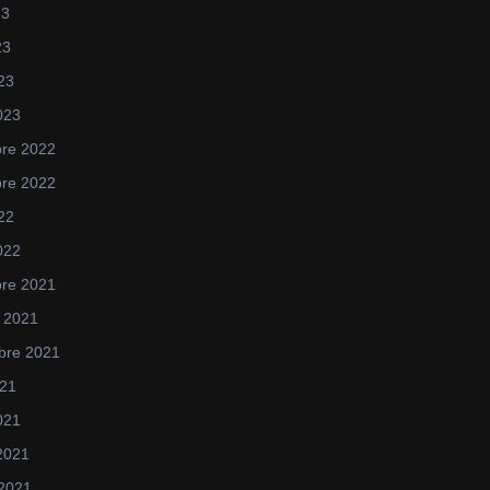
23
23
023
023
re 2022
re 2022
022
022
re 2021
 2021
bre 2021
021
2021
 2021
 2021