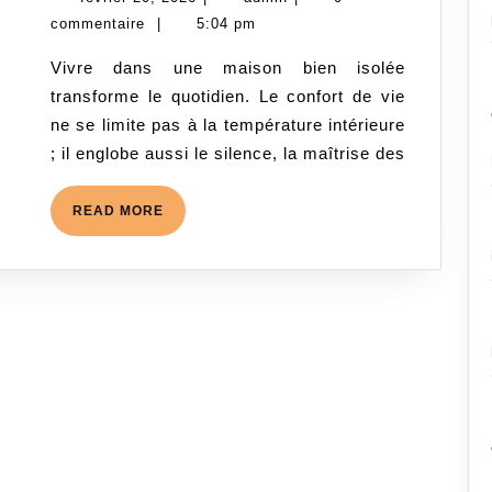
confort
20,
commentaire
|
5:04 pm
de
2026
Vivre dans une maison bien isolée
vie
transforme le quotidien. Le confort de vie
grâce
ne se limite pas à la température intérieure
à
; il englobe aussi le silence, la maîtrise des
l’isolation
de
READ
READ MORE
la
MORE
maison