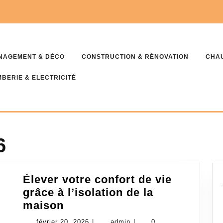
NAGEMENT & DÉCO
CONSTRUCTION & RÉNOVATION
CHAU
BERIE & ELECTRICITÉ
6
Élever votre confort de vie
grâce à l’isolation de la
Élever
maison
votre
février
admin
février 20, 2026
|
admin
|
0