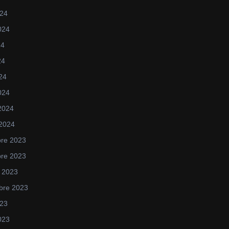
024
2024
24
24
024
024
 2024
 2024
re 2023
re 2023
 2023
bre 2023
023
2023