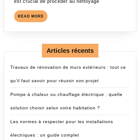
est crucial de procéder au nettoyage
nettoyage
après
READ
READ MORE
sinistre
MORE
?
Articles récents
Travaux de rénovation de murs extérieurs : tout ce
qu’il faut savoir pour réussir son projet
Pompe à chaleur ou chauffage électrique : quelle
solution choisir selon votre habitation ?
Les normes à respecter pour les installations
électriques : un guide complet