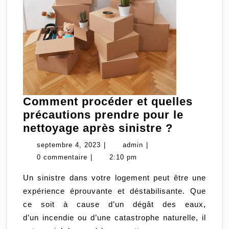
Comment procéder et quelles
précautions prendre pour le
Comment
nettoyage après sinistre ?
procéder
septembre
admin
septembre 4, 2023
|
admin
|
et
4,
0 commentaire
|
2:10 pm
quelles
2023
Un sinistre dans votre logement peut être une
précautio
expérience éprouvante et déstabilisante. Que
prendre
ce soit à cause d’un dégât des eaux,
pour
d’un incendie ou d’une catastrophe naturelle, il
le