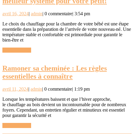
Chauffa
meilleur système pour votre petit!
pour
avril
admin
avril 16, 2024
|
admin
|
0 commentaire
|
3:54 pm
bébé
16,
:
Le choix du chauffage pour la chambre de votre bébé est une étape
2024
essentielle dans la préparation de l’arrivée de votre nouveau-né. Une
Sélectio
température stable et confortable est primordiale pour garantir le
le
bien-être et
meilleur
READ
READ MORE
MORE
système
pour
Ramoner sa cheminée : Les règles
votre
Ramoner
essentielles à connaître
petit!
sa
avril
admin
avril 11, 2024
|
admin
|
0 commentaire
|
1:19 pm
cheminée
11,
:
Lorsque les températures baissent et que l’hiver approche,
2024
le chauffage au bois devient un incontournable pour de nombreux
Les
foyers. Cependant, un entretien régulier et minutieux est essentiel
règles
pour garantir la sécurité et
essentielles
READ
READ MORE
MORE
à