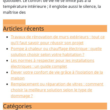
grâce
quotidien. Le confort de vie ne se limite pas à la
température intérieure ; il englobe aussi le silence, la
à
maîtrise des
l’isolation
de
READ
READ MORE
Articles récents
MORE
la
maison
Travaux de rénovation de murs extérieurs : tout ce
qu’il faut savoir pour réussir son projet
Pompe à chaleur ou chauffage électrique : quelle
solution choisir selon votre habitation ?
Les normes à respecter pour les installations
électriques : un guide complet
Élever votre confort de vie grâce à l’isolation de la
maison
Remplacement ou réparation de vitres : comment
choisir la meilleure solution selon le type de
dommage ?
Catégories