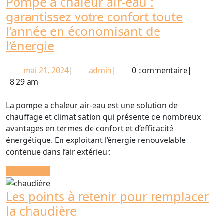
Pompe à chaleur air-eau :
garantissez votre confort toute
l’année en économisant de
Pompe
l’énergie
à
mai
admin
mai 21, 2024
|
admin
|
0 commentaire
|
chaleur
21,
8:29 am
air-
2024
eau
La pompe à chaleur air-eau est une solution de
:
chauffage et climatisation qui présente de nombreux
avantages en termes de confort et d’efficacité
garantissez
énergétique. En exploitant l’énergie renouvelable
votre
contenue dans l’air extérieur,
confort
READ
READ MORE
toute
MORE
l’année
Les points à retenir pour remplacer
en
Les
la chaudière