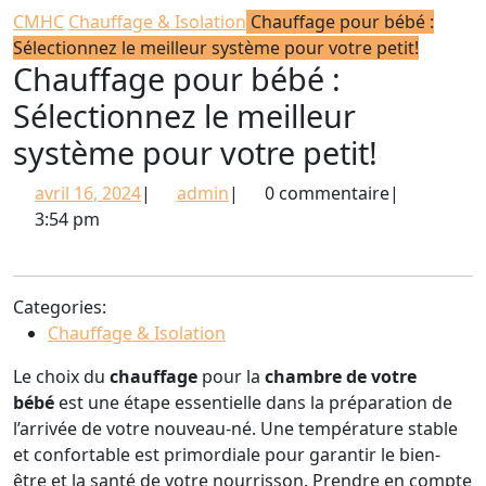
BUTTON
CMHC
Chauffage & Isolation
Chauffage pour bébé :
Sélectionnez le meilleur système pour votre petit!
Chauffage pour bébé :
Sélectionnez le meilleur
système pour votre petit!
avril
admin
avril 16, 2024
|
admin
|
0 commentaire
|
16,
3:54 pm
2024
Categories:
Chauffage & Isolation
Le choix du
chauffage
pour la
chambre de votre
bébé
est une étape essentielle dans la préparation de
l’arrivée de votre nouveau-né. Une température stable
et confortable est primordiale pour garantir le bien-
être et la santé de votre nourrisson. Prendre en compte