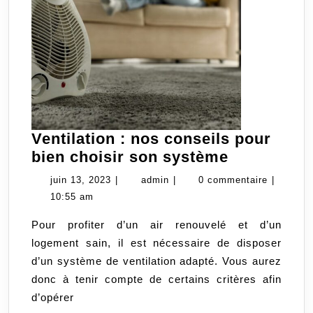
Ventilation : nos conseils pour
Ventilation
bien choisir son système
:
juin
admin
juin 13, 2023
|
admin
|
0 commentaire
|
nos
13,
10:55 am
conseils
2023
Pour profiter d’un air renouvelé et d’un
pour
logement sain, il est nécessaire de disposer
bien
d’un système de ventilation adapté. Vous aurez
choisir
donc à tenir compte de certains critères afin
son
d’opérer
système