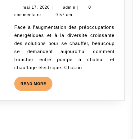
à
mai
admin
mai 17, 2026
|
admin
|
0
chaleur
17,
commentaire
|
9:57 am
ou
2026
Face à l’augmentation des préoccupations
chauffage
énergétiques et à la diversité croissante
électrique
des solutions pour se chauffer, beaucoup
:
se demandent aujourd’hui comment
quelle
trancher entre pompe à chaleur et
solution
chauffage électrique. Chacun
choisir
selon
READ
READ MORE
votre
MORE
habitation
?