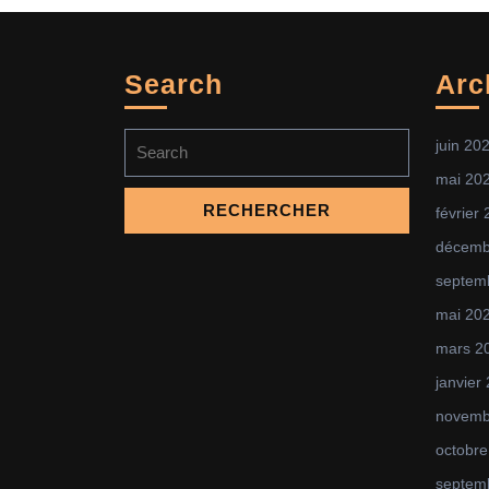
Search
Arc
Search
juin 20
for:
mai 20
février
décemb
septem
mai 20
mars 2
janvier
novemb
octobre
septem