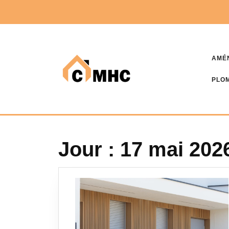
Skip
to
content
AMÉ
PLOM
Jour :
17 mai 202