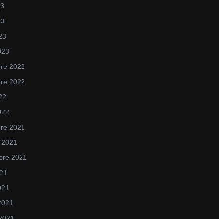
23
23
023
023
re 2022
re 2022
022
022
re 2021
 2021
bre 2021
021
2021
 2021
 2021