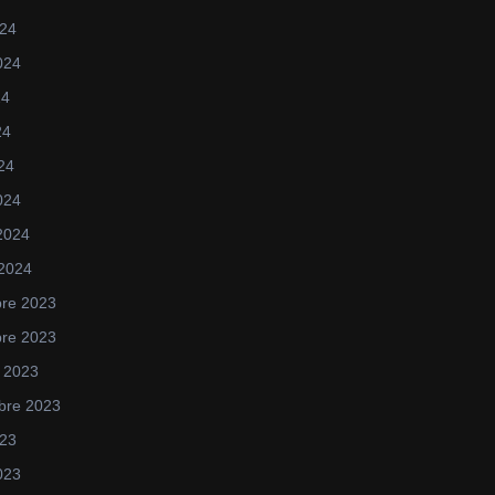
024
2024
24
24
024
024
 2024
 2024
re 2023
re 2023
 2023
bre 2023
023
2023