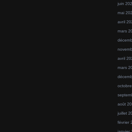
juin 20
mai 20
avril 2
mars 2
décemb
novemb
avril 2
mars 2
décemb
octobre
septem
août 2
juillet 
février
janvier