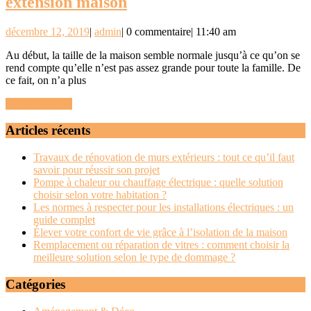
Trucs
extension maison
et
décembre
admin
décembre 12, 2019
|
admin
|
0 commentaire
|
11:40 am
astuces
12,
pour
Au début, la taille de la maison semble normale jusqu’à ce qu’on se
2019
rend compte qu’elle n’est pas assez grande pour toute la famille. De
construire
ce fait, on n’a plus
une
READ
READ MORE
extension
MORE
Articles récents
maison
Travaux de rénovation de murs extérieurs : tout ce qu’il faut
savoir pour réussir son projet
Pompe à chaleur ou chauffage électrique : quelle solution
choisir selon votre habitation ?
Les normes à respecter pour les installations électriques : un
guide complet
Élever votre confort de vie grâce à l’isolation de la maison
Remplacement ou réparation de vitres : comment choisir la
meilleure solution selon le type de dommage ?
Catégories