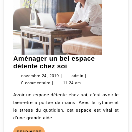
Aménager un bel espace
Aménager
détente chez soi
un
novembre
admin
novembre 24, 2019
|
admin
|
bel
24,
0 commentaire
|
11:24 am
espace
2019
Avoir un espace détente chez soi, c’est avoir le
détente
bien-être à portée de mains. Avec le rythme et
chez
le stress du quotidien, cet espace est vital et
soi
d’une grande aide.
READ