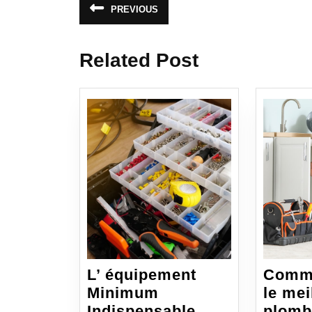
Navigation
PREVIOUS
Article
de
précédent
:
l’article
Related Post
L’ équipement
Comme
Minimum
le mei
Indispensable
plomb