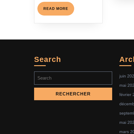
READ
READ MORE
MORE
Search
Arc
Search
juin 20
for:
mai 20
février
décemb
septem
mai 20
mars 2