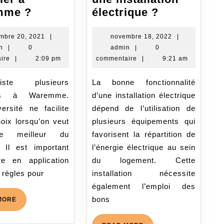
Comment
Quels
mme ?
électrique ?
trouver
matériels
le
utiliser
décembre
novembre
mbre 20, 2021
|
novembre 18, 2022
|
admin
20,
admin
18,
n
|
0
admin
|
0
meilleur
pour
2021
2022
ire
|
2:09 pm
commentaire
|
9:21 am
plombier
faire
à
une
La bonne fonctionnalité
Waremme
installation
ers à Waremme.
d’une installation électrique
?
électrique
ersité ne facilite
dépend de l’utilisation de
oix lorsqu’on veut
plusieurs équipements qui
le meilleur du
favorisent la répartition de
 Il est important
l’énergie électrique au sein
e en application
du logement. Cette
 règles pour
installation nécessite
également l’emploi des
bons
READ
MORE
MORE