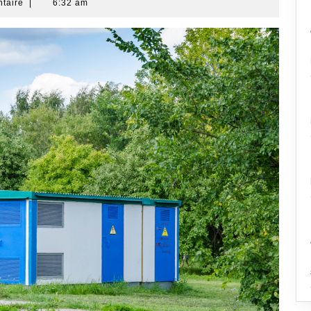
ntaire
|
6:32 am