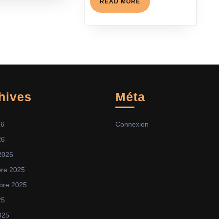
READ
READ MORE
MORE
hives
Méta
26
Connexion
26
 2026
re 2025
bre 2025
25
025