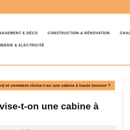
NAGEMENT & DÉCO
CONSTRUCTION & RÉNOVATION
CHAU
BERIE & ELECTRICITÉ
d et comment révise-t-on une cabine à haute tension ?
ise-t-on une cabine à