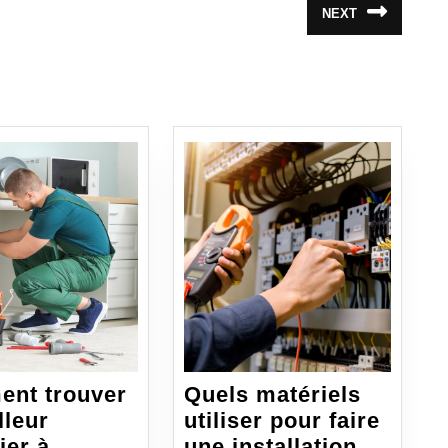
NEXT
Article
suivant
:
nt trouver
Quels matériels
lleur
utiliser pour faire
ier à
une installation