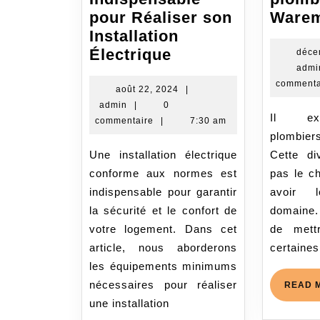
pour Réaliser son
Ware
Installation
L’
Électrique
déce
admi
équipement
commenta
Minimum
août
août 22, 2024
|
admin
22,
admin
|
0
Indispensable
Il existe plusieurs
2024
commentaire
|
7:30 am
pour
plombi
Réaliser
Une installation électrique
Cette div
son
conforme aux normes est
pas le ch
Installation
indispensable pour garantir
avoir 
Électrique
la sécurité et le confort de
domaine.
votre logement. Dans cet
de mettr
article, nous aborderons
certaines
les équipements minimums
nécessaires pour réaliser
READ 
une installation