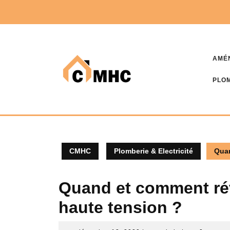
Skip
to
content
AMÉ
PLOM
CMHC
Plomberie & Electricité
Quan
Quand et comment rév
haute tension ?