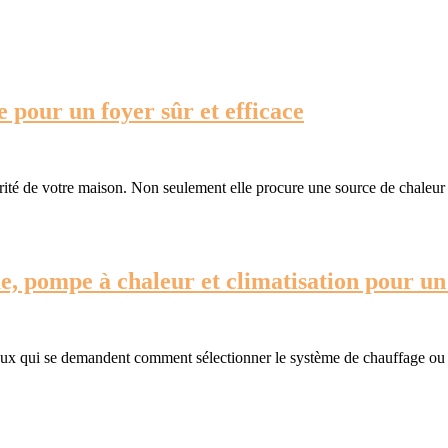
Entretien
 pour un foyer sûr et efficace
et
ramonage
de
curité de votre maison. Non seulement elle procure une source de chaleur
cheminée
:
Guide
e, pompe à chaleur et climatisation pour un
pour
un
foyer
sûr
et
efficace