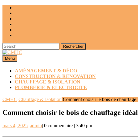
Skip
to
content
Search
for:
Menu
Menu
AMÉNAGEMENT & DÉCO
CONSTRUCTION & RÉNOVATION
CHAUFFAGE & ISOLATION
PLOMBERIE & ELECTRICITÉ
CLOSE
CMHC
Chauffage & Isolation
Comment choisir le bois de chauffage i
BUTTON
Comment choisir le bois de chauffage idéal
mars
admin
mars 4, 2025
|
admin
|
0 commentaire
|
3:40 pm
4,
2025