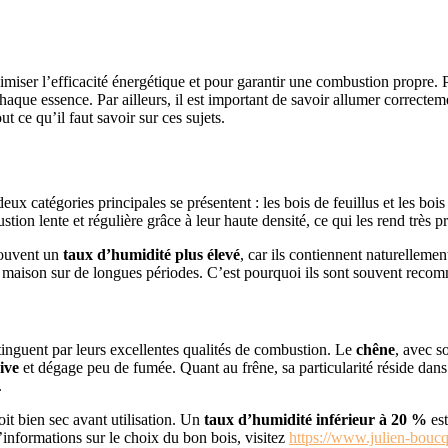
miser l’efficacité énergétique et pour garantir une combustion propre. Plu
aque essence. Par ailleurs, il est important de savoir allumer correcteme
 ce qu’il faut savoir sur ces sujets.
eux catégories principales se présentent : les bois de feuillus et les bo
stion lente et régulière grâce à leur haute densité, ce qui les rend très 
souvent un
taux d’humidité plus élevé
, car ils contiennent naturellemen
maison sur de longues périodes. C’est pourquoi ils sont souvent recomm
distinguent par leurs excellentes qualités de combustion. Le
chêne
, avec s
ive
et dégage peu de fumée. Quant au frêne, sa particularité réside dans 
.
it bien sec avant utilisation. Un
taux d’humidité inférieur à 20 %
est
’informations sur le choix du bon bois, visitez
https://www.julien-boucq