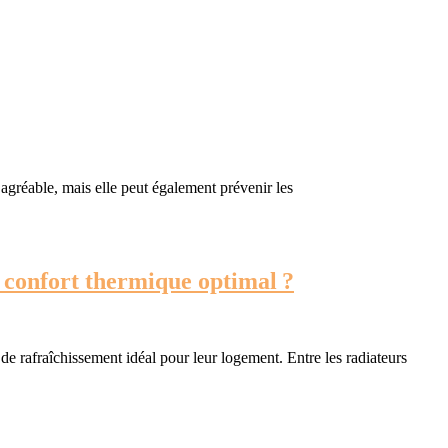
 agréable, mais elle peut également prévenir les
Comment
 confort thermique optimal ?
choisir
entre
chauffage
électrique,
pompe
à