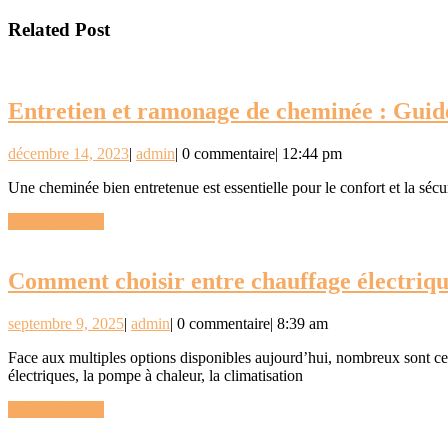
de
suivant
:
l’article
:
Related Post
Entretien et ramonage de cheminée : Guide
décembre
admin
décembre 14, 2023
|
admin
|
0 commentaire
|
12:44 pm
14,
Une cheminée bien entretenue est essentielle pour le confort et la sé
2023
READ
READ MORE
MORE
Comment choisir entre chauffage électriqu
septembre
admin
septembre 9, 2025
|
admin
|
0 commentaire
|
8:39 am
9,
Face aux multiples options disponibles aujourd’hui, nombreux sont ceux qui se demandent comment sélectionner le système de chauffage ou de rafraîchissement idéal pour leur logement. Entre les radiateurs
2025
électriques, la pompe à chaleur, la climatisation
READ
READ MORE
MORE