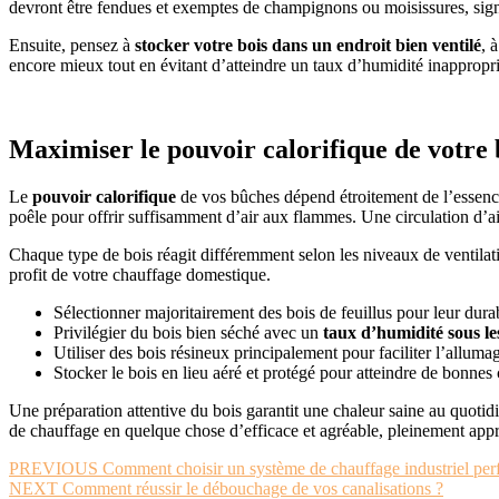
devront être fendues et exemptes de champignons ou moisissures, sig
Ensuite, pensez à
stocker votre bois dans un endroit bien ventilé
, 
encore mieux tout en évitant d’atteindre un taux d’humidité inapprop
Maximiser le pouvoir calorifique de votre 
Le
pouvoir calorifique
de vos bûches dépend étroitement de l’essence 
poêle pour offrir suffisamment d’air aux flammes. Une circulation d’a
Chaque type de bois réagit différemment selon les niveaux de ventilation
profit de votre chauffage domestique.
Sélectionner majoritairement des bois de feuillus pour leur durab
Privilégier du bois bien séché avec un
taux d’humidité sous l
Utiliser des bois résineux principalement pour faciliter l’alluma
Stocker le bois en lieu aéré et protégé pour atteindre de bonnes
Une préparation attentive du bois garantit une chaleur saine au quotid
de chauffage en quelque chose d’efficace et agréable, pleinement appr
Navigation
Article
PREVIOUS
Comment choisir un système de chauffage industriel perf
Article
précédent
NEXT
Comment réussir le débouchage de vos canalisations ?