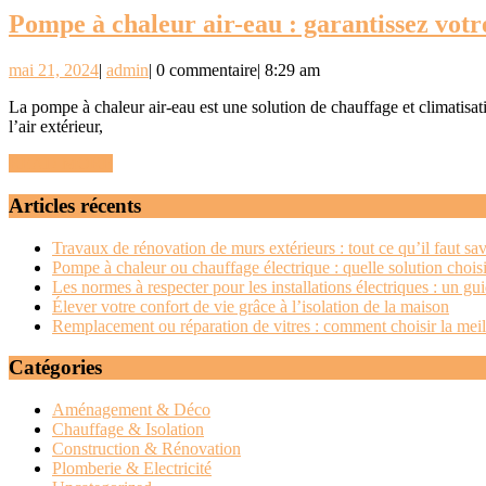
Pompe à chaleur air-eau : garantissez votr
mai
admin
mai 21, 2024
|
admin
|
0 commentaire
|
8:29 am
21,
La pompe à chaleur air-eau est une solution de chauffage et climatisation qui présente de nombreux avantages en termes de confort et d’efficacité énergétique. En exploitant l’énergie renouvelable contenue dans
2024
l’air extérieur,
READ
READ MORE
MORE
Articles récents
Travaux de rénovation de murs extérieurs : tout ce qu’il faut sav
Pompe à chaleur ou chauffage électrique : quelle solution choisi
Les normes à respecter pour les installations électriques : un g
Élever votre confort de vie grâce à l’isolation de la maison
Remplacement ou réparation de vitres : comment choisir la meil
Catégories
Aménagement & Déco
Chauffage & Isolation
Construction & Rénovation
Plomberie & Electricité